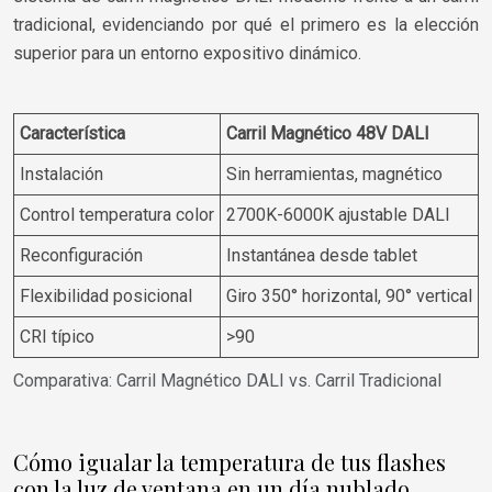
tradicional, evidenciando por qué el primero es la elección
superior para un entorno expositivo dinámico.
Característica
Carril Magnético 48V DALI
C
Instalación
Sin herramientas, magnético
Control temperatura color
2700K-6000K ajustable DALI
Reconfiguración
Instantánea desde tablet
Flexibilidad posicional
Giro 350° horizontal, 90° vertical
CRI típico
>90
Comparativa: Carril Magnético DALI vs. Carril Tradicional
Cómo igualar la temperatura de tus flashes
con la luz de ventana en un día nublado